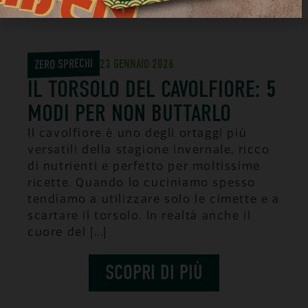
ZERO SPRECHI
23 GENNAIO 2026
IL TORSOLO DEL CAVOLFIORE: 5
MODI PER NON BUTTARLO
Il cavolfiore è uno degli ortaggi più
versatili della stagione invernale, ricco
di nutrienti e perfetto per moltissime
ricette. Quando lo cuciniamo spesso
tendiamo a utilizzare solo le cimette e a
scartare il torsolo. In realtà anche il
cuore del [...]
SCOPRI DI PIÙ