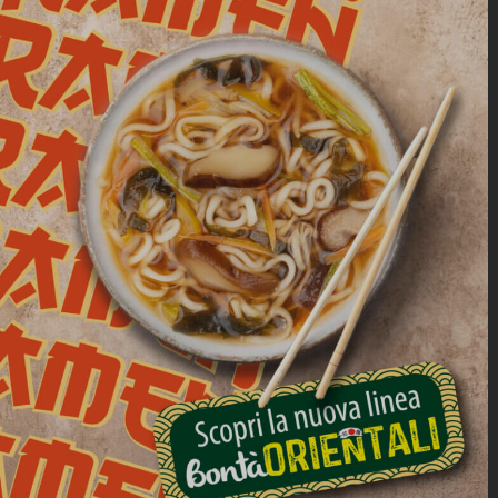
FOGLIE DI BARBABIETOLA:
PROPRIETÀ E RICETTE ZERO
SPRECHI
Quando acquistiamo le barbabietole
spesso ci concentriamo sulla radice,
scartando automaticamente le foglie. In
realtà, le foglie di barbabietola sono
commestibili, nutrienti e
sorprendentemente versatili in
cucina.Utilizzarle significa fare una
scelta consapevole: ridurre gli sprechi,
valorizzare ogni parte dell’ortaggio e [...]
SCOPRI DI PIÙ