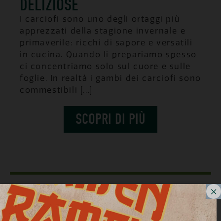
DELIZIOSE
I carciofi sono uno degli ortaggi più
apprezzati della stagione invernale e
primaverile: ricchi di sapore e versatili
in cucina. Quando li prepariamo spesso
ci concentriamo solo sul cuore e sulle
foglie. In realtà i gambi dei carciofi sono
commestibili [...]
SCOPRI DI PIÙ
ZERO SPRECHI
19 FEBBRAIO 2026