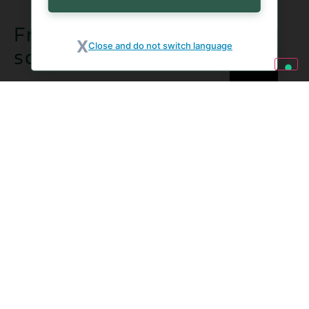
ricco di verdure colorate.
Freddi o caldi? A te la
Close and do not switch language
scelta.
I piatti della linea Bontà che Cereali si
possono gustare
freddi
, per una pausa
estiva fresca, oppure
scaldare in un minuto
in microonde per un comfort food pratico.
Ogni referenza è preparata con ingredienti
vegetali, per offrire una pausa leggera ed
equilibrata, e pronta in pochissimo tempo.
Pack nuovo: colorato e
immediato
Ogni referenza è caratterizzata da un colore
di riferimento, rendendo ogni ricetta unica