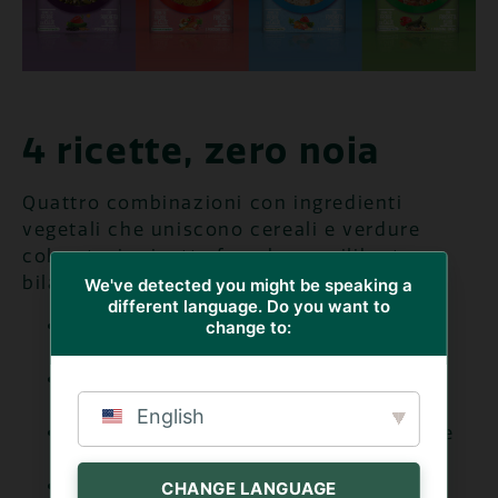
4 ricette, zero noia
Quattro combinazioni con ingredienti
vegetali che uniscono cereali e verdure
colorate, in ricette fresche, equilibrate e
bilanciate, per colorare la pausa pranzo:
We've detected you might be speaking a
different language. Do you want to
Grano Saraceno e Riso Nero con
change to:
Verdure
, una ricetta dal gusto deciso,
Cous Cous con Verdure
, un classico
della cucina mediterranea,
English
Insalata di Riso con Verdure
, una delle
ricette più amate dell’estate,
Orzo e Farro con Verdure
, un piatto
CHANGE LANGUAGE