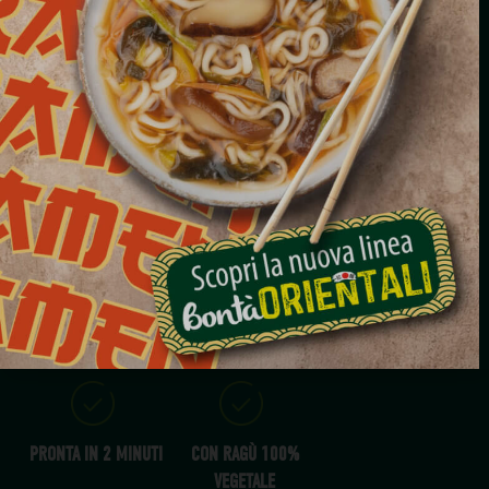
PIATTI PRONTI
RIGATONI AL RAGÙ
VEGETALE
X1
2 MINUTI
PORZIONE
280G
TUTTO
NOVITÀ
L'ANNO
PRONTA IN 2 MINUTI
CON RAGÙ 100%
VEGETALE