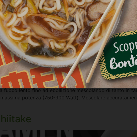
a fuoco lento fino ad ebollizione mescolando di tanto in ta
 alla massima potenza (750-900 Watt). Mescolare accuratam
hiitake