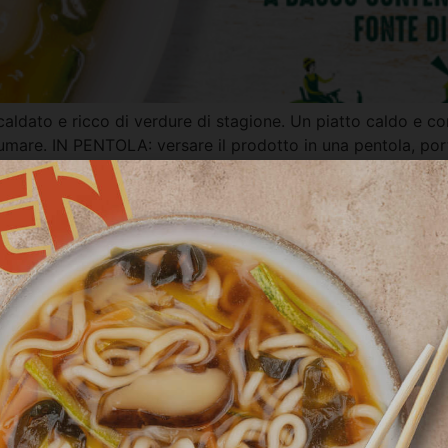
aldato e ricco di verdure di stagione. Un piatto caldo e c
mare. IN PENTOLA: versare il prodotto in una pentola, porta
 gialli