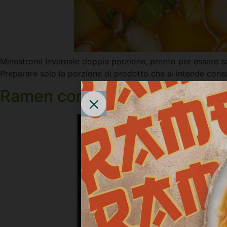
Minestrone Invernale doppia porzione, pronto per essere sc
Preparare solo la porzione di prodotto che si intende consu
Ramen con verdure e peperoni