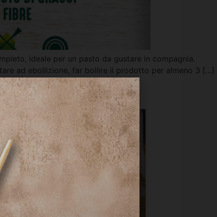
ompleto, ideale per un pasto da gustare in compagnia.
re ad ebollizione, far bollire il prodotto per almeno 3 […]