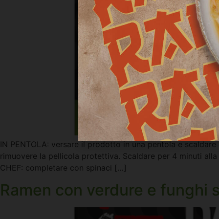
IN PENTOLA: versare il prodotto in una pentola e scaldare 
rimuovere la pellicola protettiva. Scaldare per 4 minuti
CHEF: completare con spinaci […]
Ramen con verdure e funghi s