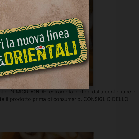
nto. IN MICROONDE: estrarre la ciotola dalla confezione e
ente il prodotto prima di consumarlo. CONSIGLIO DELLO