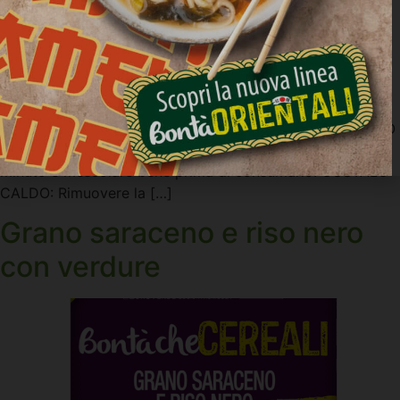
Cous cous con verdure, piatto fresco pronto ispirato ai
sapori mediterranei. Il cous cous incontra un mix di
verdure per una ricetta colorata e gustosa, ideale per un
pranzo veloce. Da gustare sia fredda che calda. GUSTALO
FREDDO: Togliere la confezione dal frigorifero qualche
minuto e mescolare bene prima di consumarlo. GUSTALO
CALDO: Rimuovere la […]
Grano saraceno e riso nero
con verdure