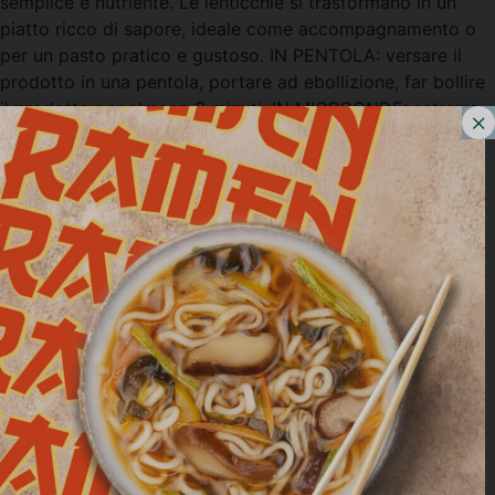
semplice e nutriente. Le lenticchie si trasformano in un
piatto ricco di sapore, ideale come accompagnamento o
per un pasto pratico e gustoso. IN PENTOLA: versare il
prodotto in una pentola, portare ad ebollizione, far bollire
il prodotto per almeno 3 minuti. IN MICROONDE: estrarre
la […]
Cous cous con verdure