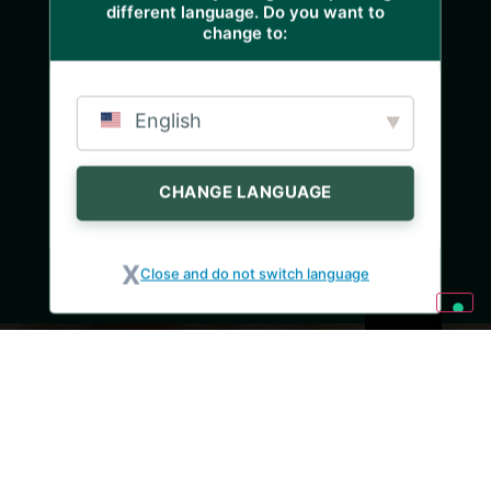
different language. Do you want to
change to:
English
CHANGE LANGUAGE
Close and do not switch language
INGREDIENTI
Allergeni : Contiene SEDANO. Può contenere
SOIA, SENAPE.