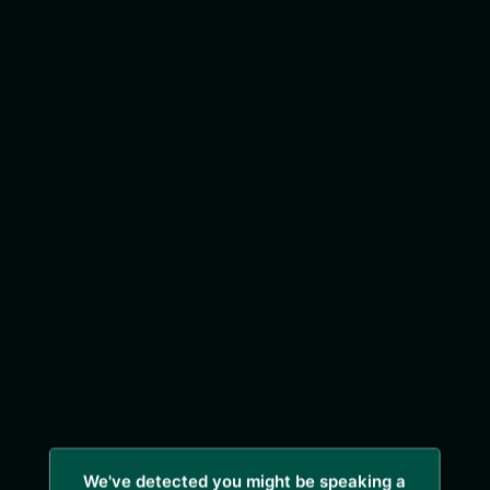
We've detected you might be speaking a