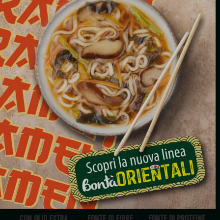
BONTÀ CHE CONTORNI
CONTORNO DI
LENTICCHIE
X2
3 MINUTI
PORZIONI
350G
AUTUNNO
NOVITÀ
CON OLIO EXTRA
FONTE DI FIBRE
FONTE DI PROTEINE