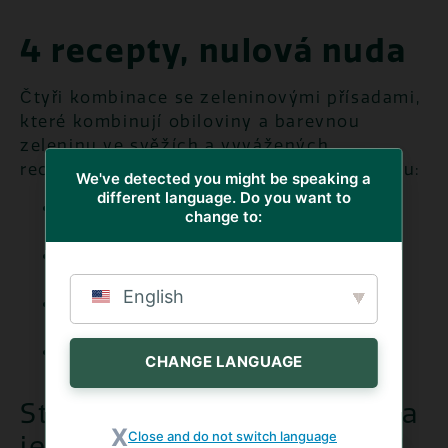
4 recepty, nulová nuda
Čtyři kombinace se zeleninovými přísadami,
které kombinují obiloviny a barevnou
zeleninu ve svěžích a vyvážených
receptech, které vám zpestří polední pauzu:
We've detected you might be speaking a
different language. Do you want to
Pohanka a černá rýže se
change to:
zeleninou
recept s výraznou chutí,
Cous Cous se zeleninou
klasika
středomořské kuchyně,
English
Rýžový salát se zeleninou
jeden z
nejoblíbenějších receptů léta,
Ječmen a špalda se zeleninou
pokrm
CHANGE LANGUAGE
plný barevné zeleniny.
Studený nebo horký? Volba
Close and do not switch language
je na vás.