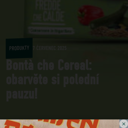
PRODUKTY
7 ČERVENEC 2025
Bontà che Cereal:
obarvěte si polední
pauzu!