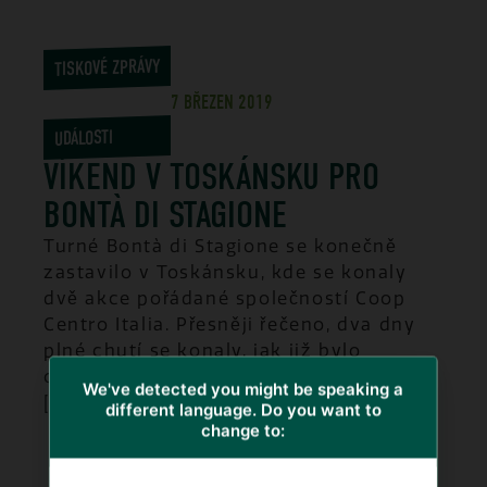
TISKOVÉ ZPRÁVY
,
7 BŘEZEN 2019
UDÁLOSTI
VÍKEND V TOSKÁNSKU PRO
BONTÀ DI STAGIONE
Turné Bontà di Stagione se konečně
zastavilo v Toskánsku, kde se konaly
dvě akce pořádané společností Coop
Centro Italia. Přesněji řečeno, dva dny
plné chutí se konaly, jak již bylo
oznámeno, v Sinalugě (SI) a v Le Piaggie
We've detected you might be speaking a
[...].
different language. Do you want to
change to:
ZJISTĚTE VÍCE