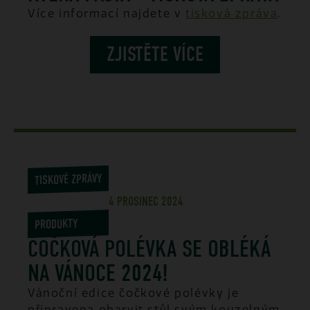
Více informací najdete v
tisková zpráva
.
ZJISTĚTE VÍCE
TISKOVÉ ZPRÁVY
,
4 PROSINEC 2024
PRODUKTY
ČOČKOVÁ POLÉVKA SE OBLÉKÁ
NA VÁNOCE 2024!
Vánoční edice čočkové polévky je
připravena obarvit stůl svým kouzelným