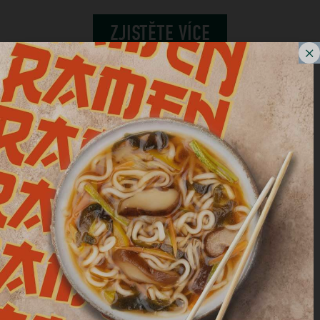
ZJISTĚTE VÍCE
TISKOVÉ ZPRÁVY
16 DUBEN 2024
SPOUSTA CHUTNÝCH NOVINEK V
LEDNICI BONTÀ DI STAGIONE
Více informací najdete v
tisková zpráva
.
ZJISTĚTE VÍCE