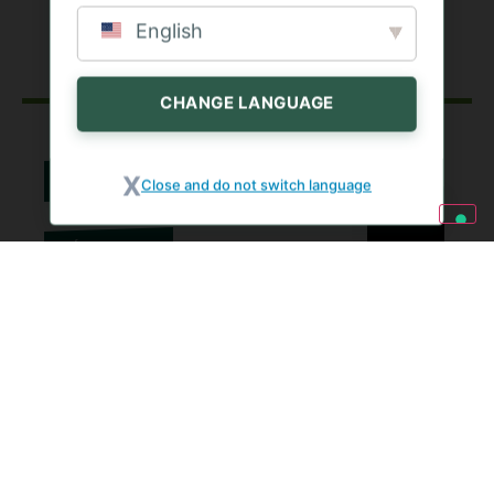
English
CHANGE LANGUAGE
TISKOVÉ ZPRÁVY
Close and do not switch language
,
28 ÚNOR 2019
UDÁLOSTI
BONTÀ DI STAGIONE: VÍKEND
PLNÝ CHUTÍ V HLAVNÍM MĚSTĚ
JEDNODUŠE
Více informací najdete v
tisková zpráva
.
ZJISTĚTE VÍCE