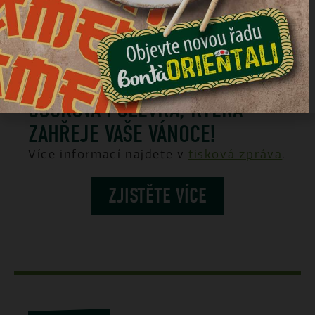
TISKOVÉ ZPRÁVY
4 PROSINEC 2023
ČOČKOVÁ POLÉVKA, KTERÁ
ZAHŘEJE VAŠE VÁNOCE!
Více informací najdete v
tisková zpráva
.
ZJISTĚTE VÍCE