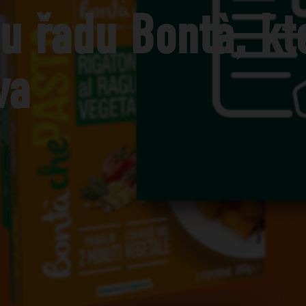
u řadu Bontà, kt
va