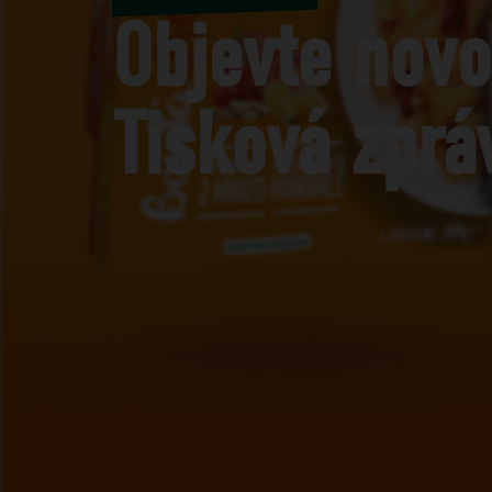
Objevte novo
Tisková zprá