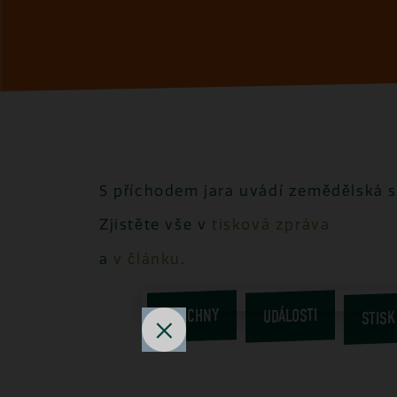
S příchodem jara uvádí zemědělská s
Zjistěte vše v
tisková zpráva
a
v článku
.
STISK
VŠECHNY
UDÁLOSTI