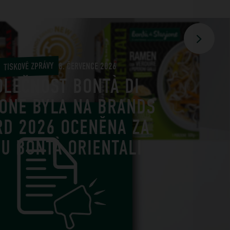
TISKOVÉ ZPRÁVY
8. ČERVENCE 2026
OLEČNOST BONTÀ DI
IONE BYLA NA BRANDS
RD 2026 OCENĚNA ZA
U BONTÀ ORIENTALI