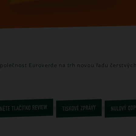
polečnost Euroverde na trh novou řadu čerstvých 
NĚTE TLAČÍTKO REVIEW
TISKOVÉ ZPRÁVY
NULOVÝ ODP