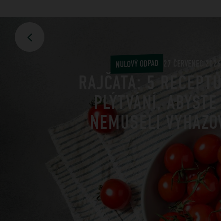
NULOVÝ ODPAD
27 ČERVENEC 2026
RAJČATA: 5 RECEPT
PLÝTVÁNÍ, ABYSTE
NEMUSELI VYHAZO