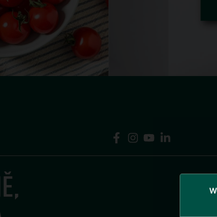
Ě,
We
.