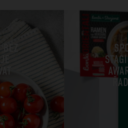
Ů BEZ
SP
 JE
STAG
VAT
AWA
ŘAD