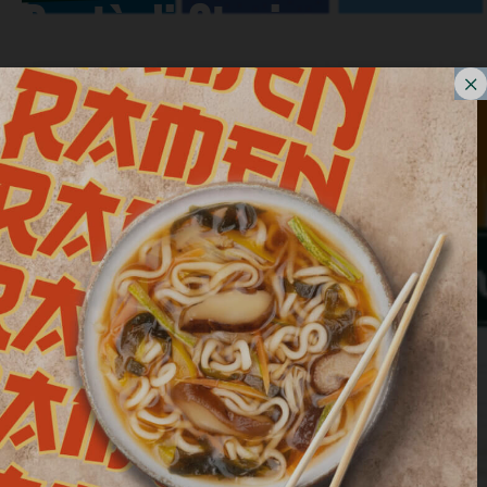
Bontà di Stagione
lancia la nuova linea di
risotti di stagione in
quattro varietà