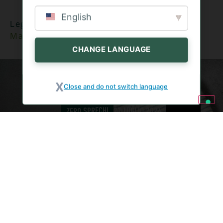
English
Leggi l’articolo completo di
Fruitbook
Magazine
.
CHANGE LANGUAGE
Close and do not switch language
ZERO SPRECHI
27 LUGLIO 2026
POMODORI: 5 RICETTE
ZERO SPRECHI PER NON
BUTTARLI