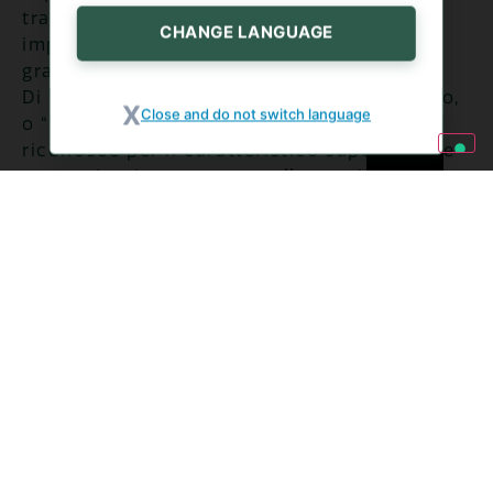
tradizionalmente cucinato ripieno di un
CHANGE LANGUAGE
impasto a base di ricotta e pecorino
grattugiato.
Di tutt’altro genere è il carciofo romanesco,
Close and do not switch language
o “cimarolo”: tondo e privo di spine, si
riconosce per il caratteristico sapore dolce-
amaro. La ricetta per eccellenza tipica del
Lazio è “alla giudia”: fritti e conditi con
abbondante pepe.
Se i carciofi hanno il vantaggio di essere
buonissimi e assai versatili in cucina, non
dobbiamo dimenticare che
sono anche
ricchissimi di proprietà nutritive che li
rendono un vero e proprio elisir di lunga
vita
, con il loro
mix perfetto di sali minerali,
vitamine e flavonoidi dall’effetto
antiossidante
.