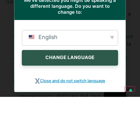
We've detected you might be speaking a
nostri consumatori:
different language. Do you want to
change to:
il
TRIS DELICATO
, vellutata armoniosa e
gustosa a base di carote, finocchio e
zenzero con olio extravergine d’oliva;
la
VELLUTATA DI CAROTE E ROBIOLA
, un
English
comfort food perfettamente adatto alla
stagione estiva;
CHANGE LANGUAGE
la
VELLUTATA DI PISELLI, ZUCCHINE E
RICOTTA
, ideale come piatto pratico e
gustoso;
Close and do not switch language
il
RISO INTEGRALE CON POMODORO
,
piatto tipico della cucina mediterranea
impreziosito dall’uso del riso integrale;
il
GAZPACHO
, un’esecuzione italiana di
una zuppa tipica della cucina spagnola,
ideale anche servito freddo, a base di
pomodoro, peperoni e cetrioli;
ed ancora il
PASSATO DI ZUCCA E