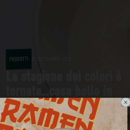
PRODOTTI
21 SETTEMBRE 2016
La stagione dei colori è
tornata…cosa bolle in
pentola?