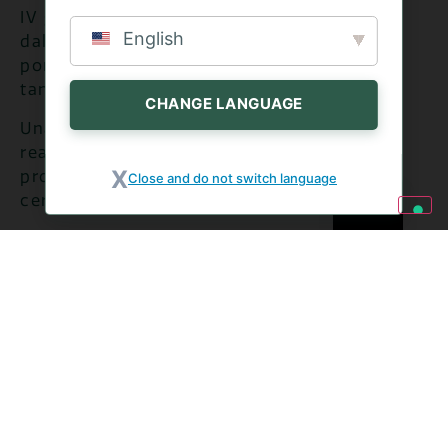
IV gamma, ai nuovi arricchitori julienne,
English
dalle linee di zuppe mono e doppia
porzione, agli Hummus di Ceci fino alle
tante novità come la linea
Bio
.
CHANGE LANGUAGE
Una nuova gamma di prodotti biologici
realizzati con materie prime di qualità,
provenienti da produzioni controllate e
Close and do not switch language
certificate.
Si tratta di tre nuove linee, presentate in
anteprima assoluta al Cibus 2018: le
zuppe
pronte fresche
a marchio Bontà di Stagione
proposte in 3 ricettazioni; le
insalate di IV
gamma
, lavate e pronte al consumo, 3
referenze mono varietà e 2 mix; la linea di
insalate di I gamma
a marchio Euroverde
composta da 4 referenze mono varietà ed 1
mix.