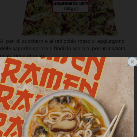
Al pan di zucchero e al radicchio rosso si aggiungono
delle saporite carote e l’indivia scarola, per un’insalata
mista ricca di gusto.
Mista Classica con Carote