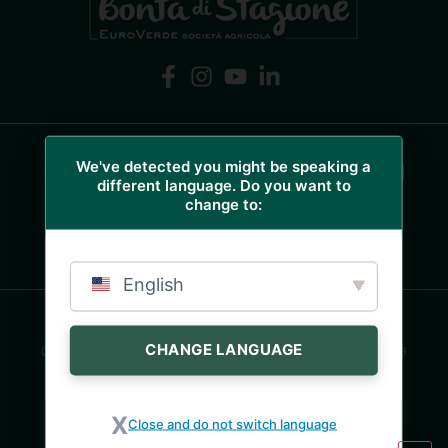
COLTIVIAMO PASSIONI, PRODUCIAMO
We've detected you might be speaking a
different language. Do you want to
BONTÀ.
change to:
Fabrizio Ziliani
English
© 2023 – Euroverde Società Agricola S.r.l. – Via
CHANGE LANGUAGE
Quinzano, 1 – 25020 Azzano Mella (BS) Italy – Tel. +39
030 9747113 – Fax. +39 030 9749156 – P.IVA
03373910177 – REA: 366732 –
Design by RBA design
Privacy & Cookie Policy
Close and do not switch language