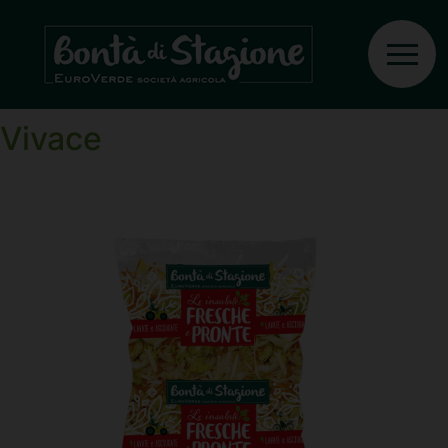
Ingrediente:
Indivia
scarola
Vivace