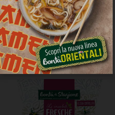
Impossibile non riconoscere il sapore delicato del Pan di
zucchero e quello dolce delle Carote, esaltate dal gusto
unico del Radicchio rosso, dell’Indivia riccia e della
Scarola. Un delizioso mix che impreziosisce ogni pasto
con la sua freschezza e la sua croccantezza.
Primavera