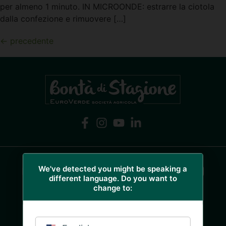
per almeno 1 minuto. IN MICROONDE: estrarre la ciotola
dalla confezione e rimuovere […]
←
precedente
COLTIVIAMO PASSIONI, PRODUCIAMO
We've detected you might be speaking a
different language. Do you want to
BONTÀ.
change to:
Fabrizio Ziliani