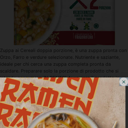
Zuppa ai Cereali doppia porzione, è una zuppa pronta con
Orzo, Farro e verdure selezionate. Nutriente e saziante,
ideale per chi cerca una zuppa completa pronta da
scaldare. Preparare solo la porzione di prodotto che si
intende consumare. IN PENTOLA: versare il prodotto in
una pentola, portare ad ebollizione, far bollire il prodotto
per almeno […]
Zuppa farro e verdure