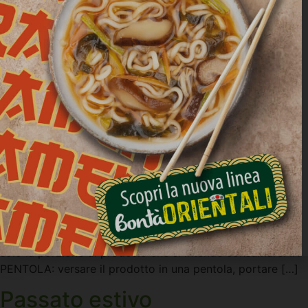
Zuppa Farro e Verdure doppia porzione: primo piatto
pronto da scaldare. Preparata con farro e orzo, fonte di
fibre e a basso contenuto di grassi. Ideale per essere
condivisa e per chi cerca una zuppa gustosa. Preparare
solo la porzione di prodotto che si intende consumare. IN
PENTOLA: versare il prodotto in una pentola, portare […]
Passato estivo