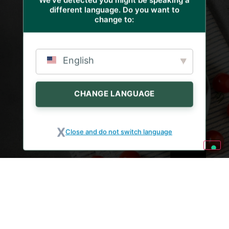
different language. Do you want to
change to:
NULOVÝ ODPAD
27. ČERVENCE 2026
RAJČATA: 5 RECEPTŮ
BEZ PLÝTVÁNÍ, ABYSTE
English
JE NEMUSELI
VYHAZOVAT
CHANGE LANGUAGE
Close and do not switch language