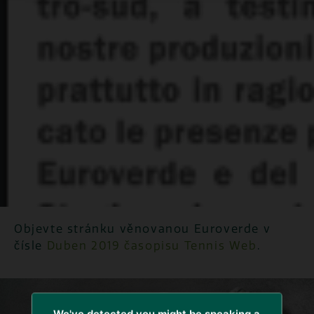
Objevte stránku věnovanou Euroverde v
čísle
Duben 2019 časopisu Tennis Web
.
We've detected you might be speaking a