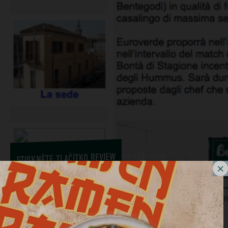
STISKNĚTE TLAČÍTKO REVIEW
13 ZÁŘÍ 2017
Euroverde a Bontà di
stagione, Star Sunday