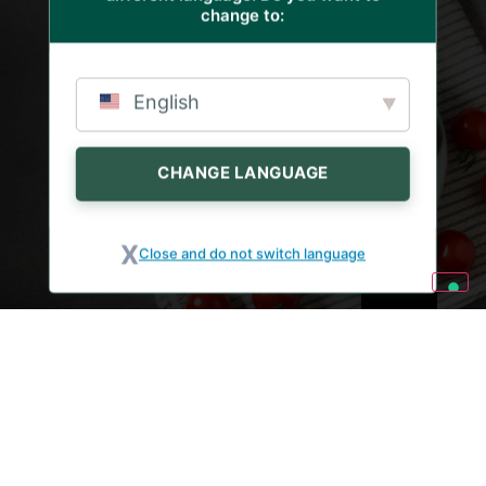
NULOVÝ ODPAD
27 ČERVENEC 2026
change to:
RAJČATA: 5 RECEPTŮ
BEZ PLÝTVÁNÍ, ABYSTE
English
JE NEMUSELI
VYHAZOVAT
CHANGE LANGUAGE
Close and do not switch language
TISKOVÉ ZPRÁVY
8. ČERVENCE 2026
SPOLEČNOST BONTÀ DI