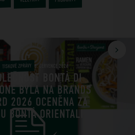
TISKOVÉ ZPRÁVY
8. ČERVENCE 2026
OLEČNOST BONTÀ DI
IONE BYLA NA BRANDS
RD 2026 OCENĚNA ZA
U BONTÀ ORIENTALI