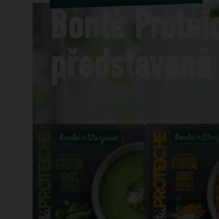
Bontà Protei
představená 