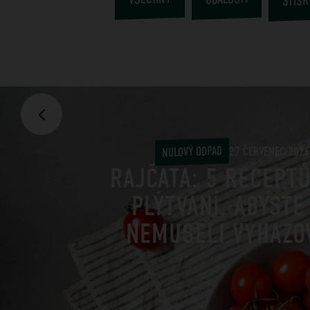
NULOVÝ ODPAD
27 ČERVENEC 2026
RAJČATA: 5 RECEPT
PLÝTVÁNÍ, ABYSTE
NEMUSELI VYHAZO