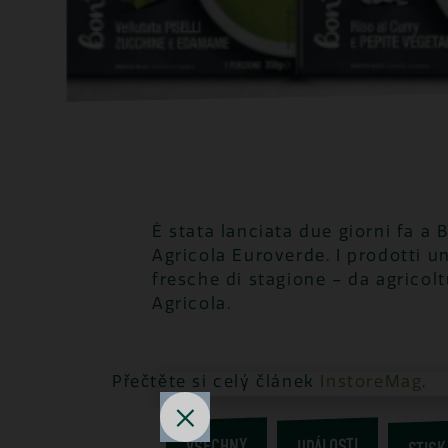
È stata lanciata due giorni fa a 
Agricola Euroverde. I prodotti u
fresche di stagione – da agricol
Agricola.
Přečtěte si celý článek
InstoreMag
.
STISK
VŠECHNY
UDÁLOSTI