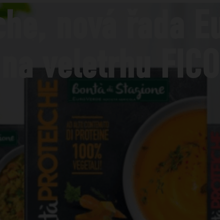
che, nová řada E
na veletrhu FICO