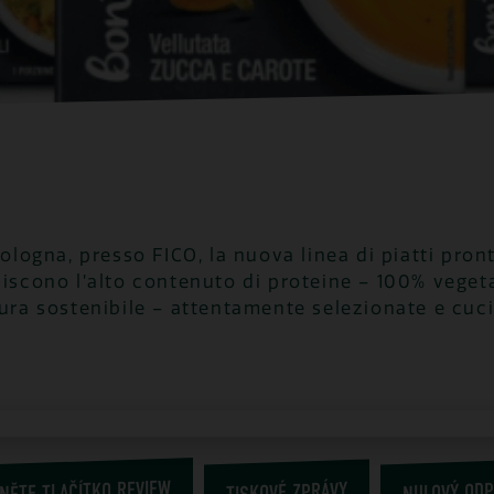
Bologna, presso FICO, la nuova linea di piatti pro
niscono l’alto contenuto di proteine – 100% vegeta
tura sostenibile – attentamente selezionate e cuci
NĚTE TLAČÍTKO REVIEW
TISKOVÉ ZPRÁVY
NULOVÝ ODP