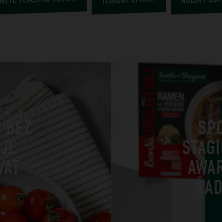
Ů BEZ
SP
 JE
STAG
VAT
AWA
ŘAD