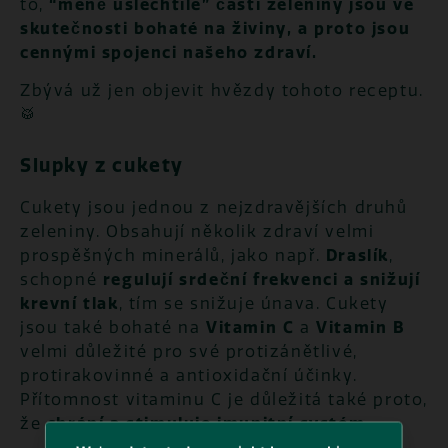
to,
“méně ušlechtilé” části zeleniny jsou ve
skutečnosti bohaté na živiny, a proto jsou
cennými spojenci našeho zdraví.
Zbývá už jen objevit hvězdy tohoto receptu.
🥁
Slupky z cukety
Cukety jsou jednou z nejzdravějších druhů
zeleniny. Obsahují několik zdraví velmi
prospěšných minerálů, jako např.
Draslík
,
schopné
regulují srdeční frekvenci a snižují
krevní tlak
, tím se snižuje únava. Cukety
jsou také bohaté na
Vitamin C
a
Vitamin B
velmi důležité pro své protizánětlivé,
protirakovinné a antioxidační účinky.
Přítomnost vitaminu C je důležitá také proto,
že
chrání a stimuluje imunitní systém
.