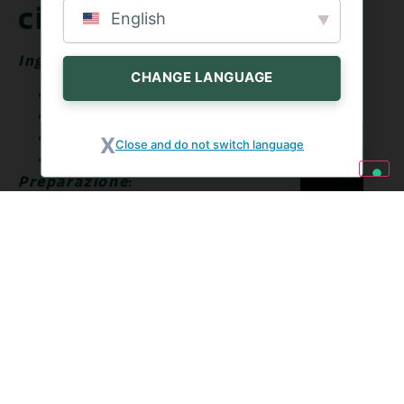
cime di rapa
English
Ingredienti
:
CHANGE LANGUAGE
Gambi delle cime di rapa
2 patate
Olio evo q.b.
Close and do not switch language
Sale e pepe q.b.
Preparazione
:
Pulisci i gambi delle cime di rapa,
eliminando i filamenti più duri.
Cuocili al vapore per circa 30 minuti,
fino a quando saranno morbidi.
Nel frattempo, pela le patate e tagliale a
cubetti; cuocile in acqua bollente fino a
renderle tenere.