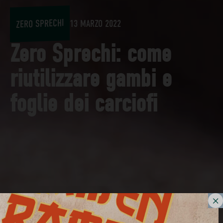
ZERO SPRECHI
13 MARZO 2022
Zero Sprechi: come
riutilizzare gambi e
foglie dei carciofi