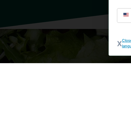
Clos
lang
SLOŽENÍ
-
Zelený salát