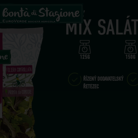
SALÁTY
MIX SALÁ
125G
150G
ŘÍZENÝ DODAVATELSKÝ
ŘETĚZEC