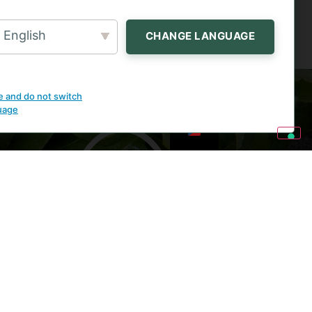
English
CHANGE LANGUAGE
e and do not switch
uage