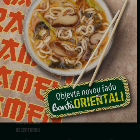
BONTÀ REGIONALI
ZUPPA TOSCANA
X1
3 MINUTY
PORCI
350G
PODZIM
INSPIROVÁNO
S ČERNÝM ZELÍM
VEGANSKÝ PRODUKT
TRADIČNÍ
TOSKÁNSKOU
RECEPTUROU