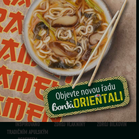
BONTÀ REGIONALI
ČEKANKA, BRAMBORY
A CIZRNA
X1
3 MINUTY
PORCI
350G
PODZIM
INSPIROVÁNO
ZDROJ VLÁKNINY
ZDROJ BÍLKOVIN
TRADIČNÍM APULSKÝM