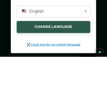
English
CHANGE LANGUAGE
Close and do not switch language
SLOŽENÍ
Alergeny : Může obsahovat SÓJOVÝ KEŘ,
SENAPE, CELER.
-
Voda
-
Čekanka
-
Póre
(23%)
-
Brambory
-
Jedlá
(20%)