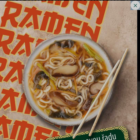
Prezentace Euroverde v
pohostinství
ChievoVerona