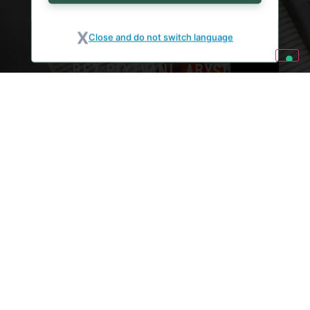
NULOVÝ ODPAD
27. ČERVENCE 2026
Close and do not switch language
RAJČATA: 5 RECEPTŮ
BEZ PLÝTVÁNÍ, ABYSTE
JE NEMUSELI
VYHAZOVAT
TISKOVÉ ZPRÁVY
8. ČERVENCE 2026