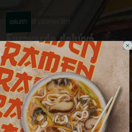
UDÁLOSTI
13. LISTOPADU 2017
Euroverde dobývá
prodejny Carrefour!