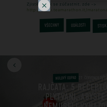
Zjistěte, jak se zúčastnit, zde ->
http://www.teamarathon.it/maratona
STISK
VŠECHNY
UDÁLOSTI
NULOVÝ ODPAD
27. ČERVENCE 202
RAJČATA: 5 RECEPT
PLÝTVÁNÍ, ABYSTE
NEMUSELI VYHAZO