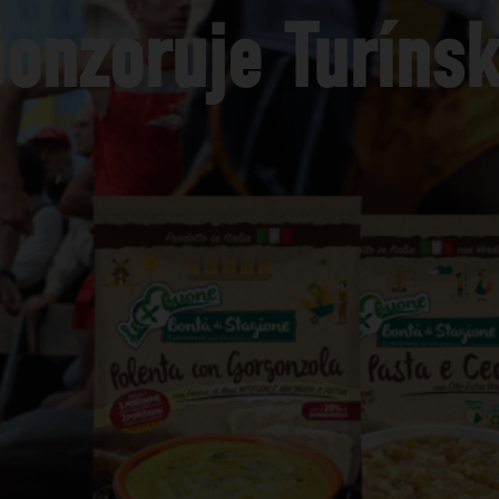
onzoruje Turíns