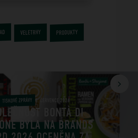
AD
PRODUKTY
VELETRHY
TISKOVÉ ZPRÁVY
8. ČERVENCE 2026
OLEČNOST BONTÀ DI
IONE BYLA NA BRANDS
RD 2026 OCENĚNA ZA