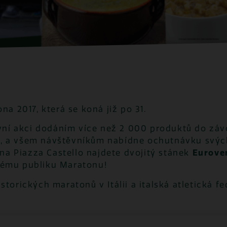
na 2017, která se koná již po 31.
ní akci dodáním více než 2 000 produktů do závo
,
a všem návštěvníkům nabídne ochutnávku svých
e na Piazza Castello najdete dvojitý stánek
Eurover
elému publiku Maratonu!
storických maratonů v Itálii a italská atletická f