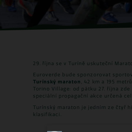
29. října se v Turíně uskuteční Marato
Euroverde bude sponzorovat sportov
Turínský maraton
,
42 km a 195 metrů
Torino Village: od pátku 27. října zd
speciální propagační akce určená c
Turínský maraton je jedním ze čtyř hi
klasifikaci.