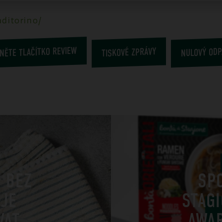
ditorino/
NĚTE TLAČÍTKO REVIEW
TISKOVÉ ZPRÁVY
NULOVÝ ODP
6
Ů BEZ
SP
 JE
STAG
VAT
AWA