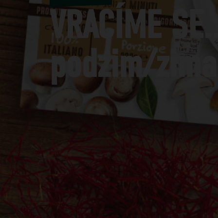
VRACÍME SE..
podzim/zima