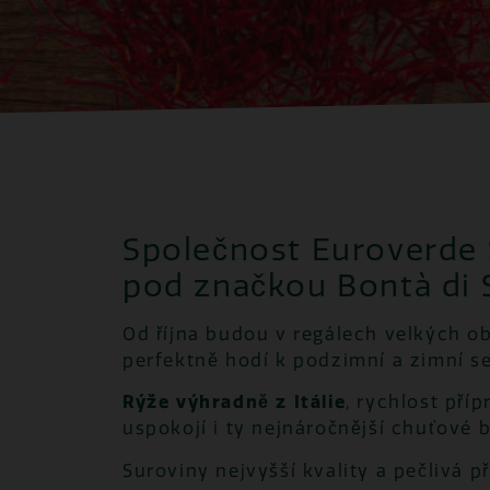
Společnost Euroverde S
pod značkou Bontà di 
Od října budou v regálech velkých o
perfektně hodí k podzimní a zimní s
Rýže výhradně z Itálie
, rychlost pří
uspokojí i ty nejnáročnější chuťové 
Suroviny nejvyšší kvality a pečlivá p