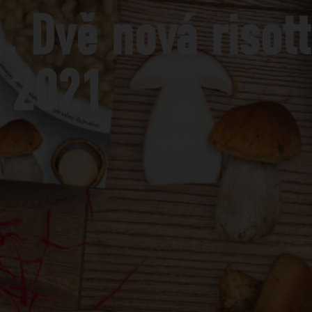
. Dvě nová risot
 2021