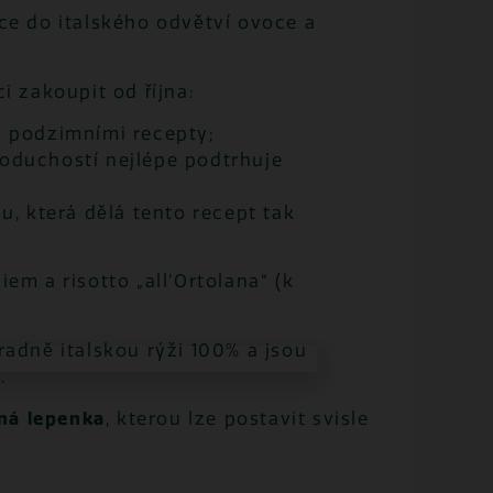
ace do italského odvětví ovoce a
i zakoupit od října:
zi podzimními recepty;
noduchostí nejlépe podtrhuje
u, která dělá tento recept tak
em a risotto „all’Ortolana“ (k
adně italskou rýži 100% a jsou
.
ná lepenka
, kterou lze postavit svisle