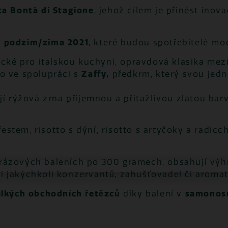
ta Bontà di Stagione
, jehož cílem je přinést inov
u podzim/zima 2021
, které budou spotřebitelé moc
pické pro italskou kuchyni, opravdová klasika me
o ve spolupráci s
Zaffy,
předkrm, který svou jed
jí rýžová zrna příjemnou a přitažlivou zlatou barv
tem, risotto s dýní, risotto s artyčoky a radicchi
rázových baleních po 300 gramech, obsahují výhr
i jakýchkoli konzervantů, zahušťovadel či aromat
velkých obchodních řetězců
díky balení v
samonos