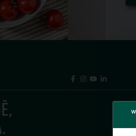
Ě,
We
.