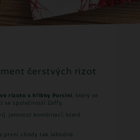
iment čerstvých rizot
é rizoto s hříbky Porcini
, který se
i se společností Zaffy.
vi), jemnost kombinací, které
va první chody tak lahodné.