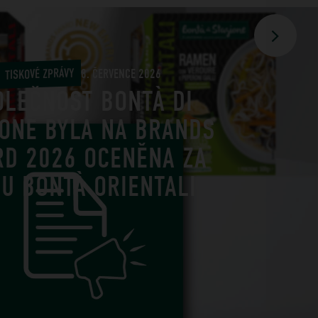
TISKOVÉ ZPRÁVY
8. ČERVENCE 2026
OLEČNOST BONTÀ DI
IONE BYLA NA BRANDS
RD 2026 OCENĚNA ZA
U BONTÀ ORIENTALI