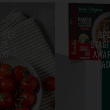
6
Ů BEZ
SP
 JE
STAG
VAT
AWA
ŘAD