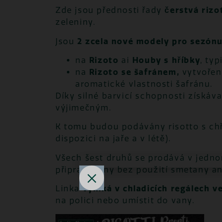
Zde jsou přednosti řady
čerstvá rizo
zeleniny.
Jsou
2 zcela nové modely pro sezón
na
Rizoto
ai
Houby s hříbky
, ty
na
Rizoto se šafránem,
vytvořen
aromatické vlastnosti šafránu.
Díky silné barvicí schopnosti získáva
výjimečným.
K tomu budou podávány risotto s chřes
dispozici na jaře a v létě).
Všech šest druhů se prodává v jedno
připravovány bez použití smetany an
Linka
vyniká v chladicích regálech 
na polici nebo umístit do vany.