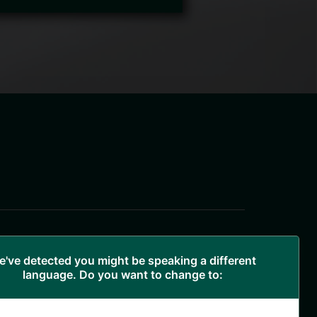
O nás
've detected you might be speaking a different
Produkty
language. Do you want to change to:
Recepty
Časopis
Kde nás najdete