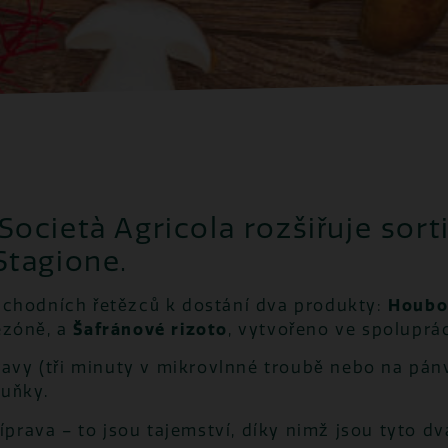
ocietà Agricola rozšiřuje sort
Stagione.
bchodních řetězců k dostání dva produkty:
Houbov
ezóně, a
Šafránové rizoto
, vytvořeno ve spoluprác
pravy (tři minuty v mikrovlnné troubě nebo na pán
buňky.
říprava – to jsou tajemství, díky nimž jsou tyto d