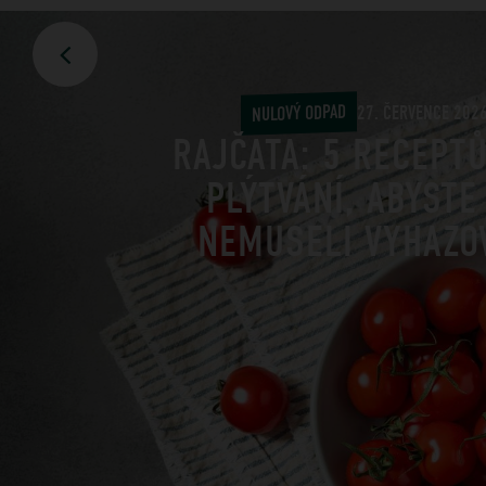
NULOVÝ ODPAD
27. ČERVENCE 202
RAJČATA: 5 RECEPT
PLÝTVÁNÍ, ABYSTE
NEMUSELI VYHAZO