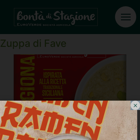
Ingrediente:
Fave
reidratate
Zuppa di Fave