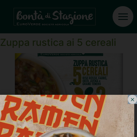
Ingrediente:
Ceci
reidratati
Zuppa rustica ai 5 cereali