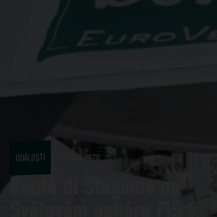
UDÁLOSTI
19 LEDEN 2020
Bontà di Stagione na
Světovém poháru FIS v