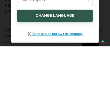
Fagioli“ a tradiční teplá jídla, která zahřála
srdce i duši malých i velkých.
CHANGE LANGUAGE
Velké nadšení pro tradiční polévky, ale také
Close and do not switch language
značný zájem o nejnovější recepty, jako je
například řada
Rýže a zelenina
, che ha
attirato la curiosità dei più verso queste
novità dal tocco gourmet, fragranti e
saporite.
Sportovní a kulinářská podívaná na špičkové
úrovni, která učinila tento piemontský
víkend na začátku roku 2020 jedinečným, s
čísly, jaká Sestriere dosud nezažilo: za 48
hodin dorazilo do městečka nejméně 30 000
lidí, aby si akci užili, a to díky velké