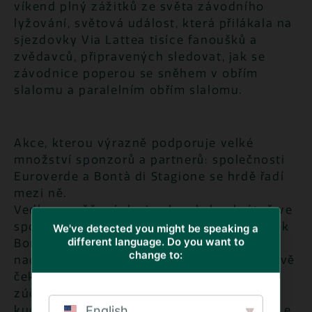
víkend plný zážitků ze světa závodního
lyžování, světová událost, která přilákala na
sjezdovky Via Lattea tisíce fanoušků a
zvědavců, připravených sledovat, jak se
závodnice poperou se sněhem v obřím
slalomu a paralelním obřím slalomu.
Akce, kterou výrazně podporuje velké
množství sponzorů a partnerů: společnosti
Euroverde a Bontà di Stagione se hrdě řadí
mezi ně.
Vedle zasněžených sjezdovek, konkrétně ve
sponzorské vesničce “Snow Village”, stánek
We've detected you might be speaking a
different language. Do you want to
Bontà di Stagione vynikal díky davu
change to:
nadšených turistů a sportovců, kteří trpělivě
čekali v dlouhé frontě, aby se mohli
zúčastnit bezplatných ochutnávek našich
English
kuchařů, kteří nabízeli pokrmy jako „Pasta e