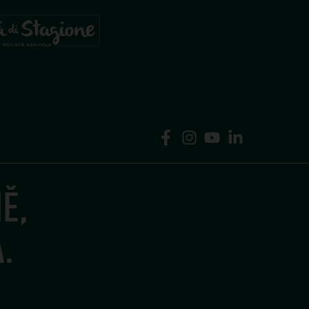
é olivy
Ě,
.