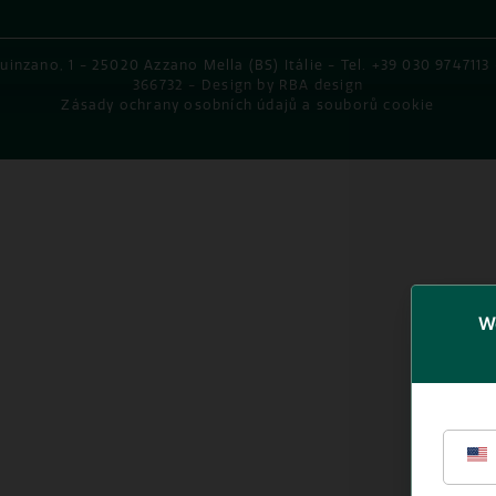
Quinzano, 1 - 25020 Azzano Mella (BS) Itálie - Tel. +39 030 9747113
366732 -
Design by RBA design
Zásady ochrany osobních údajů a souborů cookie
We