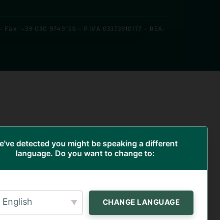
 - Fax. +39 030 9749156 - P.IVA 03373910177 - REA:
've detected you might be speaking a different
language. Do you want to change to:
English
CHANGE LANGUAGE