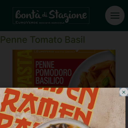
Ingrediente:
Prírodní
aroma
Penne Tomato Basil