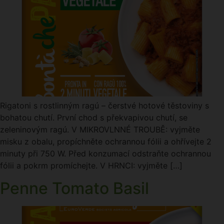
Rigatoni s rostlinným ragú – čerstvé hotové těstoviny s
bohatou chutí. První chod s překvapivou chutí, se
zeleninovým ragú. V MIKROVLNNÉ TROUBĚ: vyjměte
misku z obalu, propíchněte ochrannou fólii a ohřívejte 2
minuty při 750 W. Před konzumací odstraňte ochrannou
fólii a pokrm promíchejte. V HRNCI: vyjměte […]
Penne Tomato Basil