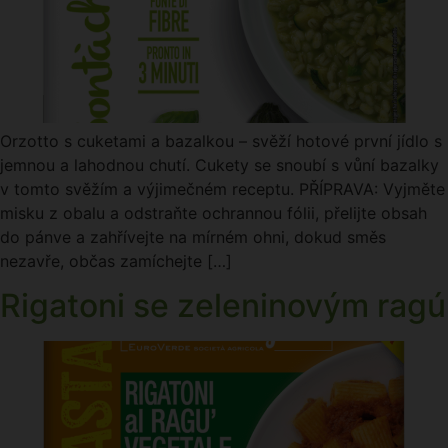
Orzotto s cuketami a bazalkou – svěží hotové první jídlo s
jemnou a lahodnou chutí. Cukety se snoubí s vůní bazalky
v tomto svěžím a výjimečném receptu. PŘÍPRAVA: Vyjměte
misku z obalu a odstraňte ochrannou fólii, přelijte obsah
do pánve a zahřívejte na mírném ohni, dokud směs
nezavře, občas zamíchejte […]
Rigatoni se zeleninovým ragú