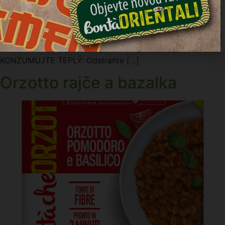
zeleniny a vytváří tak barevný a chutný recept, ideální pro
rychlý oběd. Lze ho konzumovat jak studený, tak teplý.
KONZUMUJTE STUDENÝ: Před konzumací vyndejte balení
na několik minut z ledničky a dobře promíchejte.
KONZUMUJTE TEPLÝ: Odstraňte […]
Orzotto rajče a bazalka