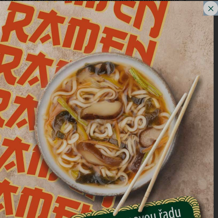
SI JE STUDENÉ: Vyjměte balení na několik minut z
ledničky a před podáváním dobře promíchejte […]
Cous cous se zeleninou
Kuskus se zeleninou, čerstvé hotové jídlo inspirované
středomořskými chutěmi. Kuskus se snoubí se směsí