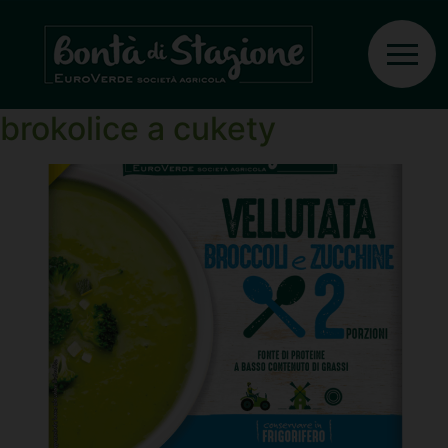
Ingrediente:
Cibule
Sametová polévka z
brokolice a cukety