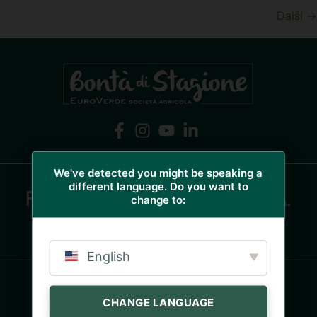
Další
→
We've detected you might be speaking a
different language. Do you want to
PĚSTUJEME VÁŠNĚ, VYRÁBÍME BONTÀ.
change to:
Fabrizio Ziliani
English
© 2023 - Euroverde Società Agricola S.r.l. - Via
CHANGE LANGUAGE
Quinzano, 1 - 25020 Azzano Mella (BS) Itálie - Tel.
+39 030 9747113 - Fax. +39 030 9749156 - P.IVA