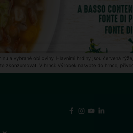
kninu a vybrané obiloviny. Hlavními hrdiny jsou červená rýž
te zkonzumovat. V hrnci: Výrobek nasypte do hrnce, přiveďte