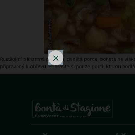
Rustikální pětizrnná polévka, dvojitá porce, bohatá na vlá
připravený k ohřevu. Připravte si pouze porci, kterou hodlá