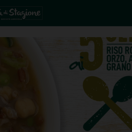
ená rýže