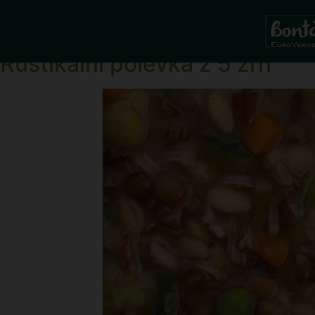
Ingrediente:
Červ
Rustikální polévka z 5 zrn