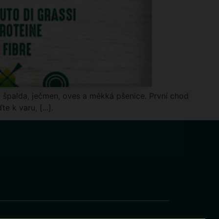
e, špalda, ječmen, oves a měkká pšenice. První chod
 k varu, [...].