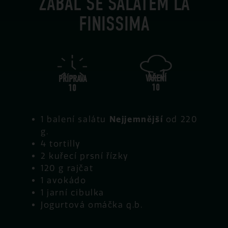
ZÁBAL SE SALÁTEM LA
FINISSIMA
VAŘENÍ
PŘÍPRAVA
10
10
1 balení salátu
Nejjemnější
od 220
g.
4 tortilly
2 kuřecí prsní řízky
120 g rajčat
1 avokádo
1 jarní cibulka
Jogurtová omáčka q.b.