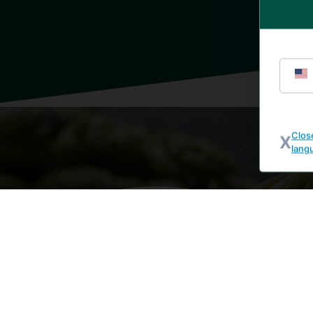
Clos
lang
SLOŽENÍ
Alergeny : Může obsahovat CELER.