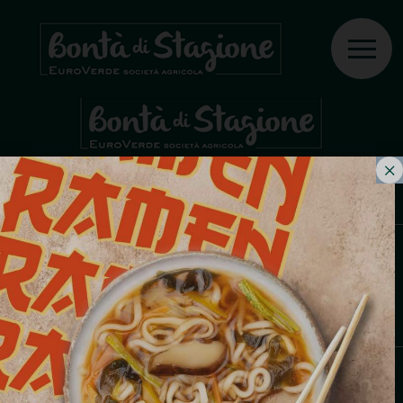
Štítek:
franco rollè
PĚSTUJEME VÁŠNĚ, VYRÁBÍME BONTÀ.
Fabrizio Ziliani
© 2023 - Euroverde Società Agricola S.r.l. - Via