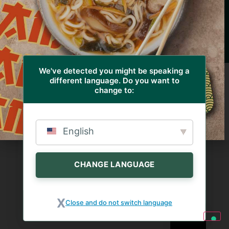
Quinzano, 1 - 25020 Azzano Mella (BS) Itálie - Tel.
+39 030 9747113 - Fax. +39 030 9749156 - P.IVA
03373910177 - REA: 366732 -
Design by RBA design
Zásady ochrany osobních údajů a souborů cookie
We've detected you might be speaking a
different language. Do you want to
change to:
English
CHANGE LANGUAGE
Close and do not switch language